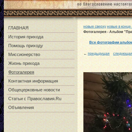
новые сверху
новые в конце
ГЛАВНАЯ
Фотогалерея - Альбом "Пра
История прихода
Все фотографии альбо
Помощь приходу
←
предыдущая
следующа
Миссионерство
Жизнь прихода
Фотогалерея
Контактная информация
Общецерковные новости
Статьи с Православия.Ru
Объявления